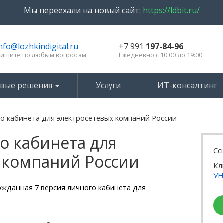
Мы переехали на новый сайт:
https://ldbit.ru/
nfo@lozhkindigital.ru
+7 991
197-84-96
ишите по любым вопросам
Ежедневно с 10:00 до 19:00
овые решения
Услуги
ИТ-консалтинг
го кабинета для электросетевых компаний России
о кабинета для
Сс
 компаний России
Кл
У
ожданная 7 версия личного кабинета для