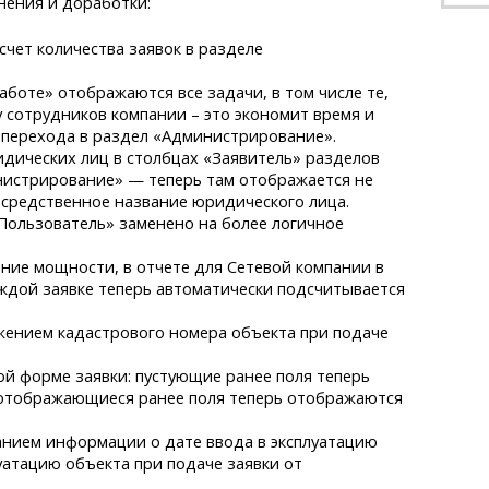
нения и доработки:
чет количества заявок в разделе
аботе» отображаются все задачи, в том числе те,
у сотрудников компании – это экономит время и
 перехода в раздел «Администрирование».
дических лиц в столбцах «Заявитель» разделов
истрирование» — теперь там отображается не
осредственное название юридического лица.
«Пользователь» заменено на более логичное
ение мощности, в отчете для Сетевой компании в
ждой заявке теперь автоматически подсчитывается
жением кадастрового номера объекта при подаче
.
й форме заявки: пустующие ранее поля теперь
отображающиеся ранее поля теперь отображаются
анием информации о дате ввода в эксплуатацию
уатацию объекта при подаче заявки от